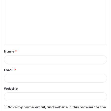
C
o
m
m
e
n
t
Name
*
*
Email
*
Website
Save my name, email, and website in this browser for the